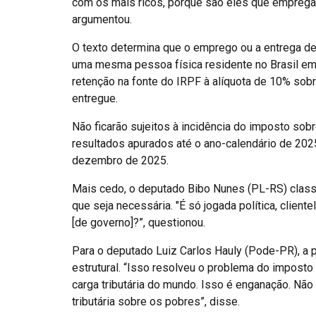
com os mais ricos, porque são eles que empreg
argumentou.
O texto determina que o emprego ou a entrega de
uma mesma pessoa física residente no Brasil em m
retenção na fonte do IRPF à alíquota de 10% sobr
entregue.
Não ficarão sujeitos à incidência do imposto sobr
resultados apurados até o ano-calendário de 2025
dezembro de 2025.
Mais cedo, o deputado Bibo Nunes (PL-RS) classi
que seja necessária. "É só jogada política, client
[de governo]?”, questionou.
Para o deputado Luiz Carlos Hauly (Pode-PR), a 
estrutural. “Isso resolveu o problema do imposto
carga tributária do mundo. Isso é enganação. Não
tributária sobre os pobres”, disse.