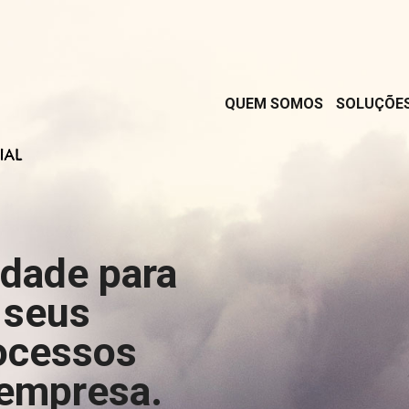
QUEM SOMOS
SOLUÇÕE
rdade para
 seus
ocessos
 empresa.