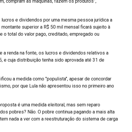
am, compram as máquinas, fazem os produtos”,
 lucros e dividendos por uma mesma pessoa jurídica a
ontante superior a R$ 50 mil mensal ficará sujeito à
e o total do valor pago, creditado, empregado ou
e a renda na fonte, os lucros e dividendos relativos a
, e cuja distribuição tenha sido aprovada até 31 de
ficou a medida como "populista", apesar de concordar
elismo, por que Lula não apresentou isso no primeiro ano
proposta é uma medida eleitoral, mas sem reparo
 dos pobres? Não. O pobre continua pagando a mais alta
 tem nada a ver com a reestruturação do sistema de carga