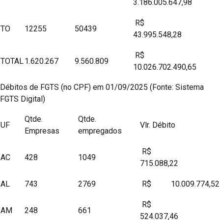
3.186.005.647,98
R$
TO
12255
50439
43.995.548,28
R$
TOTAL
1.620.267
9.560.809
10.026.702.490,65
Débitos de FGTS (no CPF) em 01/09/2025 (Fonte: Sistema
FGTS Digital)
Qtde.
Qtde.
UF
Vlr. Débito
Empresas
empregados
R$
AC
428
1049
715.088,22
AL
743
2769
R$ 10.009.774,52
R$
AM
248
661
524.037,46