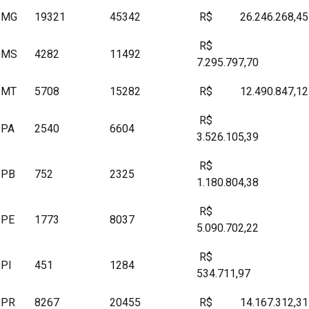
MG
19321
45342
R$ 26.246.268,45
R$
MS
4282
11492
7.295.797,70
MT
5708
15282
R$ 12.490.847,12
R$
PA
2540
6604
3.526.105,39
R$
PB
752
2325
1.180.804,38
R$
PE
1773
8037
5.090.702,22
R$
PI
451
1284
534.711,97
PR
8267
20455
R$ 14.167.312,31