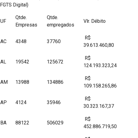
FGTS Digital)
Qtde.
Qtde.
UF
Vlr. Débito
Empresas
empregados
R$
AC
4348
37760
39.613.460,80
R$
AL
19542
125672
124.193.323,24
R$
AM
13988
134886
109.158.265,86
R$
AP
4124
35946
30.323.167,37
R$
BA
88122
506029
452.886.719,50