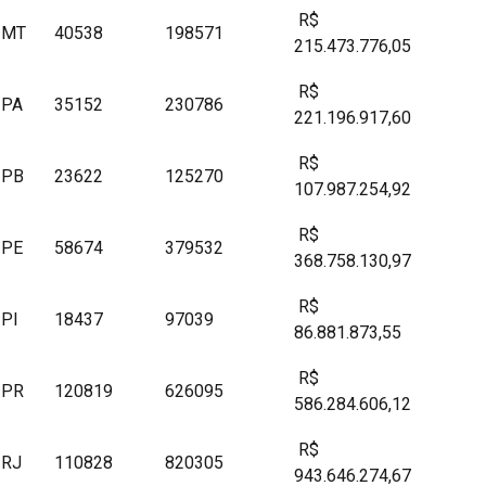
R$
MT
40538
198571
215.473.776,05
R$
PA
35152
230786
221.196.917,60
R$
PB
23622
125270
107.987.254,92
R$
PE
58674
379532
368.758.130,97
R$
PI
18437
97039
86.881.873,55
R$
PR
120819
626095
586.284.606,12
R$
RJ
110828
820305
943.646.274,67