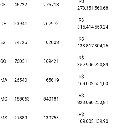
R$
CE
46722
276718
273.351.560,68
R$
DF
33941
267973
315.414.553,24
R$
ES
34326
162008
133.817.304,26
R$
GO
76051
369421
357.996.720,89
R$
MA
26540
165819
169.002.551,03
R$
MG
188063
840181
823.080.253,81
R$
MS
27889
130753
109.005.139,90