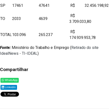
SP
17461
47641
R$ 32.456.198,92
R$
TO
2033
4639
3.709.033,80
R$
TOTAL
103.096
265.237
174.939.953,78
Fonte:
Ministério do Trabalho e Emprego (
Retirado do site
IdealNews - TI-IDEAL
)
Compartilhar
WhatsApp
Linkedin