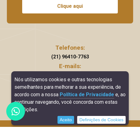
Clique aqui
Telefones:
(21) 96410-7763
E-mails:
arnaldo@ancontabilidade.coom.br
Nós utilizamos cookies e outras tecnologias
Horário de Funcionamento:
semelhantes para melhorar a sua experiência, de
Segunda à Sexta: 08h - 18h
acordo com a nossa
Política de Privacidade
e, ao
continuar navegando, você concorda com estas
condições.
Aceito
Definições de Cookies
Direitos reservados à Arnaldo Neto Contabilidade - 2026