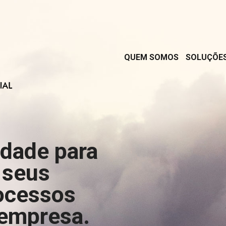
QUEM SOMOS
SOLUÇÕE
rdade para
 seus
ocessos
 empresa.