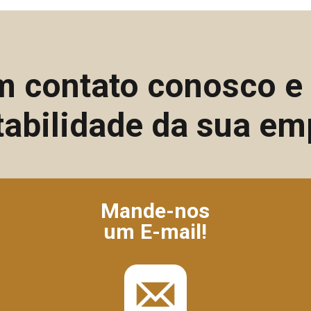
m contato conosco 
tabilidade da sua em
Mande-nos
um E-mail!