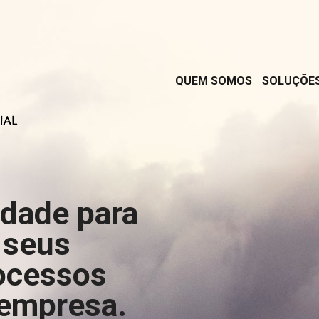
QUEM SOMOS
SOLUÇÕE
rdade para
 seus
ocessos
 empresa.