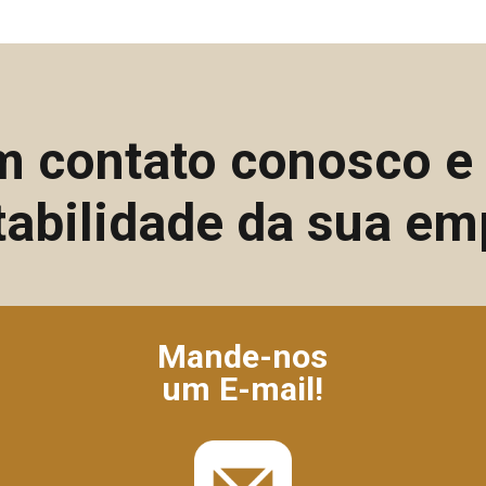
m contato conosco 
tabilidade da sua em
Mande-nos
um E-mail!