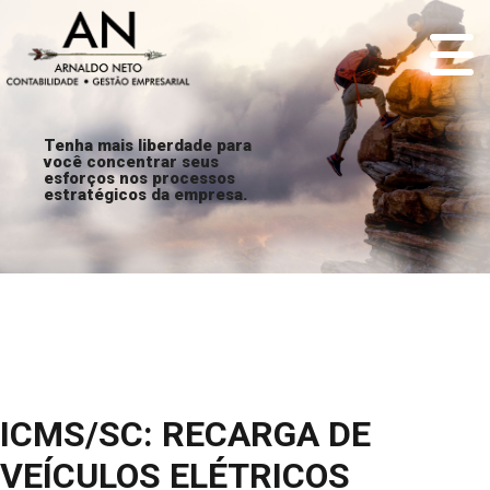
Tenha mais liberdade para
você concentrar seus
esforços nos processos
estratégicos da empresa.
ICMS/SC: RECARGA DE
VEÍCULOS ELÉTRICOS